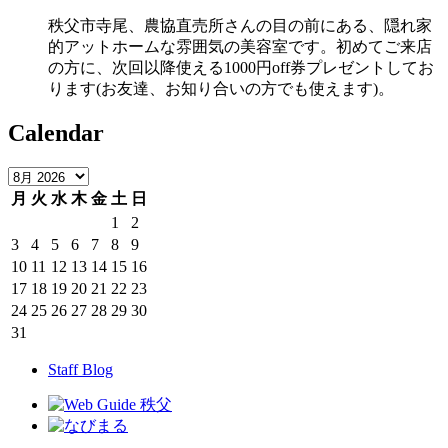
秩父市寺尾、農協直売所さんの目の前にある、隠れ家
的アットホームな雰囲気の美容室です。初めてご来店
の方に、次回以降使える1000円off券プレゼントしてお
ります(お友達、お知り合いの方でも使えます)。
Calendar
月
火
水
木
金
土
日
1
2
3
4
5
6
7
8
9
10
11
12
13
14
15
16
17
18
19
20
21
22
23
24
25
26
27
28
29
30
31
Staff Blog