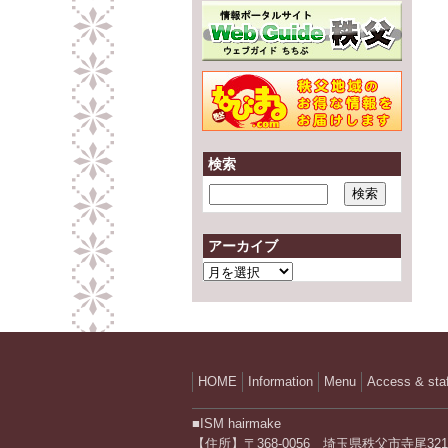
検索
アーカイブ
ア
ー
カ
イ
ブ
HOME
Information
Menu
Access & staf
■ISM hairmake
【住所】〒368-0056 埼玉県秩父市寺尾3211