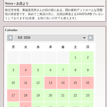
Voice～お店より
秩父市寺尾、農協直売所さんの目の前にある、隠れ家的アットホームな雰囲
気の美容室です。初めてご来店の方に、次回以降使える1000円off券プレゼン
トしております(お友達、お知り合いの方でも使えます)。
Calendar
月
火
水
木
金
土
日
1
2
3
4
5
6
7
8
9
10
11
12
13
14
15
16
17
18
19
20
21
22
23