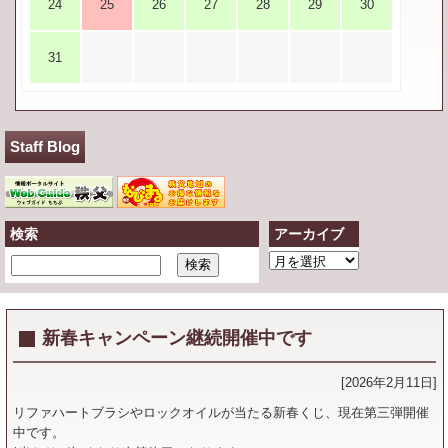
24
25
26
27
28
29
30
31
Staff Blog
検索
アーカイブ
ア
ー
カ
イ
新春キャンペーン継続開催中です
ブ
[2026年2月11日]
リファハートブラシやロックオイルが当たる新春くじ、現在第三弾開催
中です。