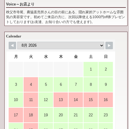
Voice～お店より
秩父市寺尾、農協直売所さんの目の前にある、隠れ家的アットホームな雰囲
気の美容室です。初めてご来店の方に、次回以降使える1000円off券プレゼン
トしております(お友達、お知り合いの方でも使えます)。
Calendar
月
火
水
木
金
土
日
1
2
3
4
5
6
7
8
9
10
11
12
13
14
15
16
17
18
19
20
21
22
23