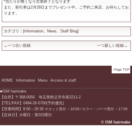
*当たりが無くなり次第終了となります
また、割引券は2月28日までプレゼント中。ご予約ご来店、お待ちしてお
ります。
カテゴリ：[
Information
、
News
、
Staff Blog
]
←一つ古い投稿
一つ新しい投稿→
↑Page TOP
HOME
Information
Menu
Access & staff
■ISM hairmake
【住所】〒368-0056 埼玉県秩父市寺尾3211-2
【TEL/FAX】0494-26-5700(予約優先)
【営業時間】9:00～18:30
※カット受付 ～18:00 / カラー・パーマ受付 ～17:00
【定休日】火曜日・第3日曜日
© ISM hairmake