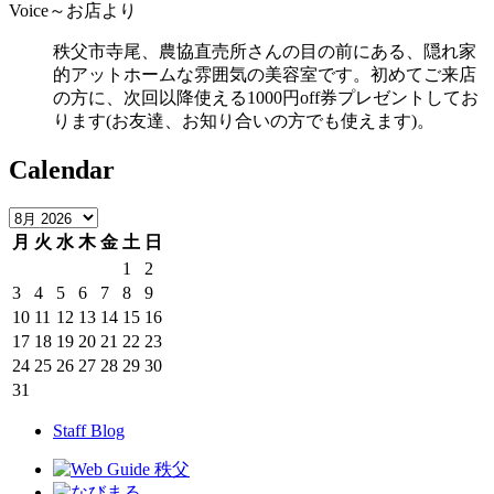
Voice～お店より
秩父市寺尾、農協直売所さんの目の前にある、隠れ家
的アットホームな雰囲気の美容室です。初めてご来店
の方に、次回以降使える1000円off券プレゼントしてお
ります(お友達、お知り合いの方でも使えます)。
Calendar
月
火
水
木
金
土
日
1
2
3
4
5
6
7
8
9
10
11
12
13
14
15
16
17
18
19
20
21
22
23
24
25
26
27
28
29
30
31
Staff Blog