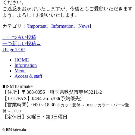
ください。
ご迷惑をおかけいたしますが、今後ともご愛顧いただきます
よう、よろしくお願いいたします。
カテゴリ：[
Important
、
Information
、
News
]
←一つ古い投稿
一つ新しい投稿→
↑Page TOP
HOME
Information
Menu
Access & staff
■ISM hairmake
【住所】〒368-0056 埼玉県秩父市寺尾3211-2
【TEL/FAX】0494-26-5700(予約優先)
【営業時間】9:00～18:30
※カット受付 ～18:00 / カラー・パーマ受
付 ～17:00
【定休日】火曜日・第3日曜日
© ISM hairmake