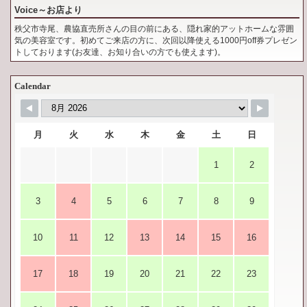
Voice～お店より
秩父市寺尾、農協直売所さんの目の前にある、隠れ家的アットホームな雰囲
気の美容室です。初めてご来店の方に、次回以降使える1000円off券プレゼン
トしております(お友達、お知り合いの方でも使えます)。
Calendar
月
火
水
木
金
土
日
1
2
3
4
5
6
7
8
9
10
11
12
13
14
15
16
17
18
19
20
21
22
23