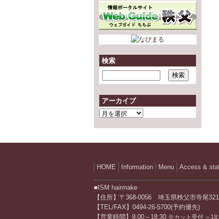
検索
アーカイブ
ア
ー
カ
イ
ブ
HOME
Information
Menu
Access & staf
■ISM hairmake
【住所】〒368-0056 埼玉県秩父市寺尾3211
【TEL/FAX】0494-26-5700(予約優先)
【営業時間】9:00～18:30
※カット受付 ～18: