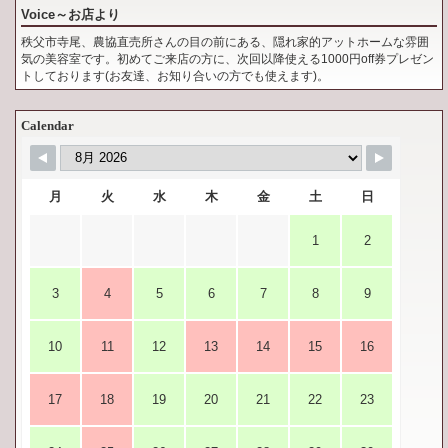
Voice～お店より
秩父市寺尾、農協直売所さんの目の前にある、隠れ家的アットホームな雰囲
気の美容室です。初めてご来店の方に、次回以降使える1000円off券プレゼン
トしております(お友達、お知り合いの方でも使えます)。
Calendar
月
火
水
木
金
土
日
1
2
3
4
5
6
7
8
9
10
11
12
13
14
15
16
17
18
19
20
21
22
23