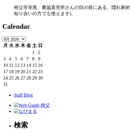
秩父市寺尾、農協直売所さんの目の前にある、隠れ家的ア
知り合いの方でも使えます)。
Calendar
月
火
水
木
金
土
日
1
2
3
4
5
6
7
8
9
10
11
12
13
14
15
16
17
18
19
20
21
22
23
24
25
26
27
28
29
30
31
Staff Blog
検索