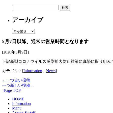
検
索:
アーカイブ
ア
ー
5月7日以降、通常の営業時間となります
カ
イ
[2020年5月9日]
ブ
下記新型コロナウイルス感染拡大防止対策に真摯に取り組み
カテゴリ：[
Information
、
News
]
←一つ古い投稿
一つ新しい投稿→
↑Page TOP
HOME
Information
Menu
Access & staff